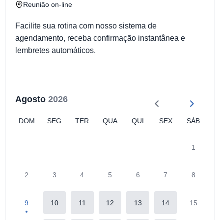
Reunião on-line
Facilite sua rotina com nosso sistema de
agendamento, receba confirmação instantânea e
lembretes automáticos.
Agosto
2026
DOM
SEG
TER
QUA
QUI
SEX
SÁB
1
2
3
4
5
6
7
8
9
10
11
12
13
14
15