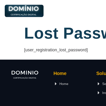
Lost Pass
[user_registration_lost_password]
Home
Sol
Home
So
In