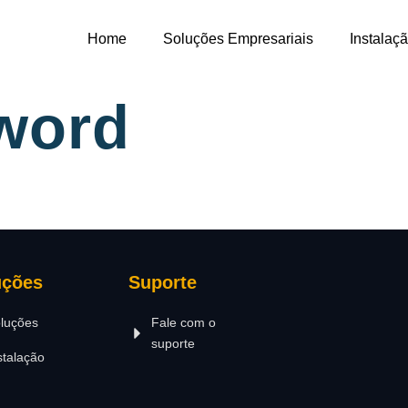
Home
Soluções Empresariais
Instalaç
word
uções
Suporte
luções
Fale com o
suporte
stalação